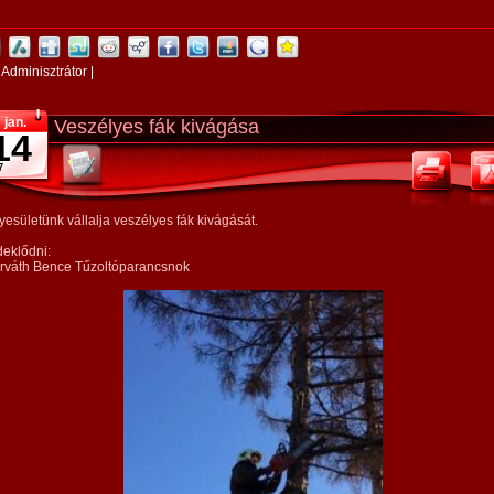
:
Adminisztrátor
|
jan.
Veszélyes fák kivágása
14
7
yesületünk vállalja veszélyes fák kivágását.
deklődni:
rváth Bence Tűzoltóparancsnok