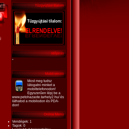
!!!
Tűzgyújtási tilalom
j
Időjárás
"
Mobil verzió
Most meg tudsz
látogatni minket a
mobiltelefonodon!
Egyszerűen lépj be a
www.petohazaote.tarhely2.hu/ és
láthatod a mobilodon és PDA-
don!
Online Menü
Vendégek: 1
Tagok: 0