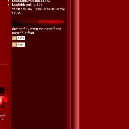
Legújabb:
Adminisztrátor
Legtöbb online:367
Vendégek: 367, Tagok: 0 ekkor: 26 máj
: 19:23
RSS hírforrások
átvehetőek ezen rss hírforrások
használatával.
tavi
jai