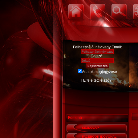
Felhasználói név vagy Email:
Jelszó:
Adatok megjegyzése
[
Elfelejtett jelszó?
]
Főmenü
KEZDŐLAP
FACEBOOK IDŐVONAL