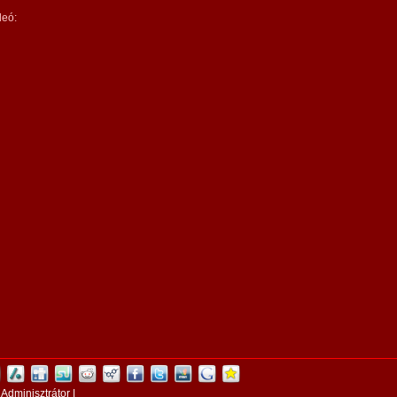
deó:
:
Adminisztrátor
|