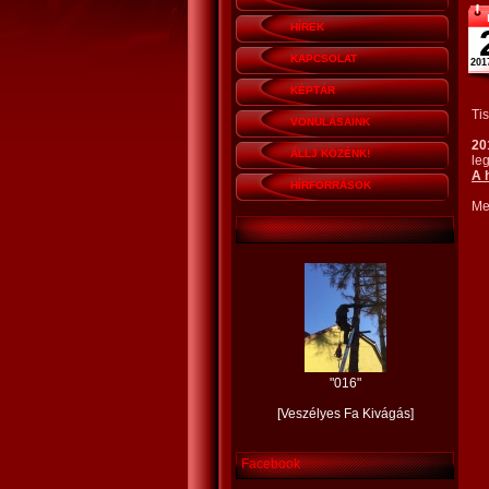
HÍREK
KAPCSOLAT
201
KÉPTÁR
Ti
VONULÁSAINK
20
ÁLLJ KÖZÉNK!
leg
A 
HÍRFORRÁSOK
Me
"
016
"
[
Veszélyes Fa Kivágás
]
Facebook