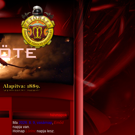
a
ÖTE
Névnapok
Ma
2026. 8. 9, vasárnap
,
Emőd
napja van.
Holnap
Lörinc
napja lesz.