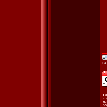
Írta
201
Egy
sp
gy
sza