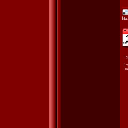
Írta
201
Eg
Ér
Ho