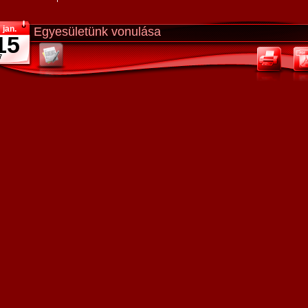
jan.
Egyesületünk vonulása
15
7