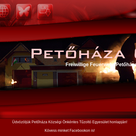
Freiwillige Feuerwehr Petőház
Petőháza
Üdvözöljük Petőháza Községi Önkéntes Tűzoltó Egyesület honlapján!
Kövess minket Facebookon is!