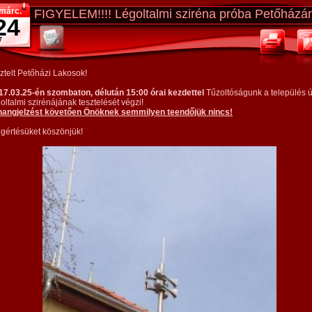
márc.
FIGYELEM!!!! Légoltalmi sziréna próba Petőházán
24
7
sztelt Petőházi Lakosok!
17.03.25-én szombaton, délután 15:00 órai kezdettel
Tűzoltóságunk a település ú
oltalmi szirénájának tesztelését végzi!
hangjelzést követően Önöknek semmilyen teendőjük nincs!
gértésüket köszönjük!