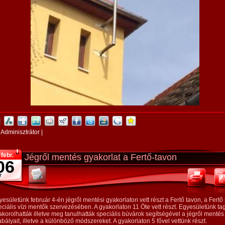
:
Adminisztrátor
|
febr.
Jégről mentés gyakorlat a Fertő-tavon
06
7
esületünk február 4-én jégről mentési gyakorlaton vett részt a Fertő tavon, a Fertő 
eciális vízi mentők szervezésében. A gyakorlaton 11 Öte vett részt. Egyesületünk tag
akorolhatták illetve meg tanulhatták speciális búvárok segítségével a jégről mentés
bályait, illetve a különböző módszereket. A gyakorlaton 5 fővel vettünk részt.