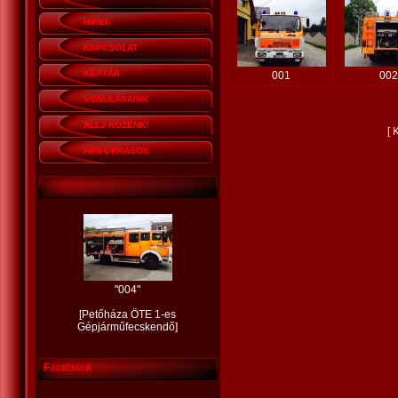
HÍREK
KAPCSOLAT
KÉPTÁR
001
002
VONULÁSAINK
ÁLLJ KÖZÉNK!
[
K
HÍRFORRÁSOK
"
004
"
[
Petőháza ÖTE 1-es
Gépjárműfecskendő
]
Facebook