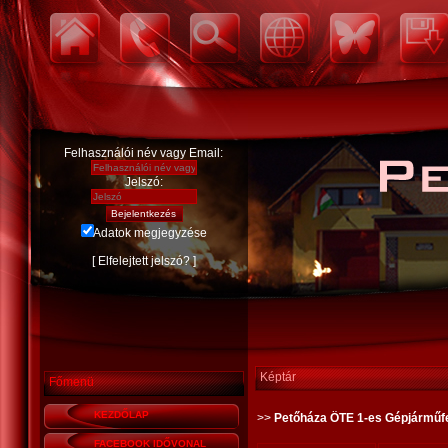
Felhasználói név vagy Email:
Jelszó:
Adatok megjegyzése
[
Elfelejtett jelszó?
]
Képtár
Főmenü
KEZDŐLAP
>>
Petőháza ÖTE 1-es Gépjármű
FACEBOOK IDŐVONAL