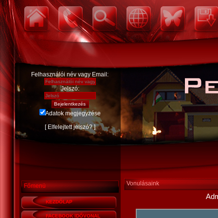
Felhasználói név vagy Email:
Jelszó:
Adatok megjegyzése
[
Elfelejtett jelszó?
]
Vonulásaink
Főmenü
Adm
KEZDŐLAP
FACEBOOK IDŐVONAL