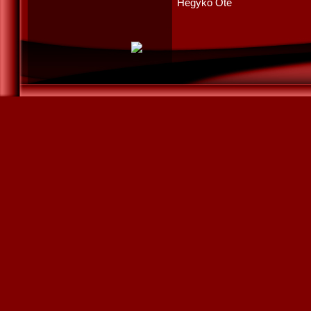
Hegykő Öte