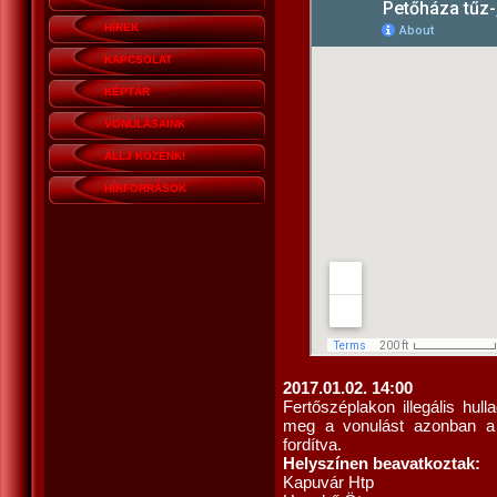
HÍREK
KAPCSOLAT
KÉPTÁR
VONULÁSAINK
ÁLLJ KÖZÉNK!
HÍRFORRÁSOK
2017.01.02. 14:00
Fertőszéplakon illegális hul
meg a vonulást azonban a f
fordítva.
Helyszínen beavatkoztak:
Kapuvár Htp