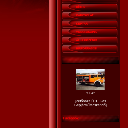
HÍREK
KAPCSOLAT
KÉPTÁR
VONULÁSAINK
ÁLLJ KÖZÉNK!
HÍRFORRÁSOK
"
004
"
[
Petőháza ÖTE 1-es
Gépjárműfecskendő
]
Facebook