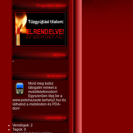
Tűzgyújtási tilalom
Időjárás
"
Mobil verzió
Most meg tudsz
látogatni minket a
mobiltelefonodon!
Egyszerűen lépj be a
www.petohazaote.tarhely2.hu/ és
láthatod a mobilodon és PDA-
don!
Online Menü
Vendégek: 2
Tagok: 0