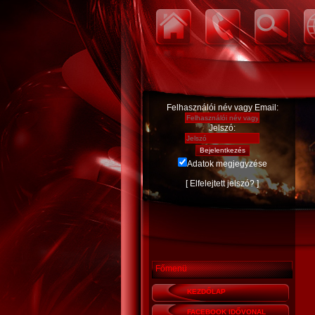
Felhasználói név vagy Email:
Jelszó:
Adatok megjegyzése
[
Elfelejtett jelszó?
]
Főmenü
KEZDŐLAP
FACEBOOK IDŐVONAL