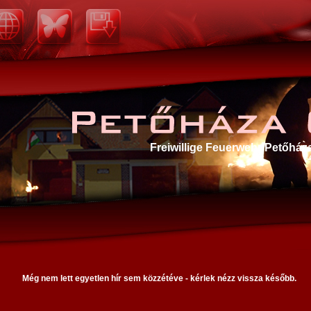
Freiwillige Feuerwehr Petőház
Petőháza
Még nem lett egyetlen hír sem közzétéve - kérlek nézz vissza később.