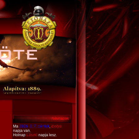
a
ÖTE
Névnapok
Ma
2026. 8. 7, péntek
,
Ibolya
napja van.
Holnap
László
napja lesz.