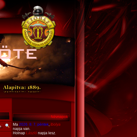
a
ÖTE
Névnapok
Ma
2026. 8. 7, péntek
,
Ibolya
napja van.
Holnap
László
napja lesz.