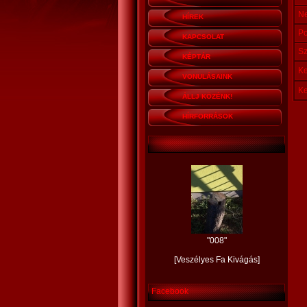
Ne
HÍREK
Po
KAPCSOLAT
Sz
KÉPTÁR
Ke
VONULÁSAINK
Ke
ÁLLJ KÖZÉNK!
HÍRFORRÁSOK
"
008
"
[
Veszélyes Fa Kivágás
]
Facebook