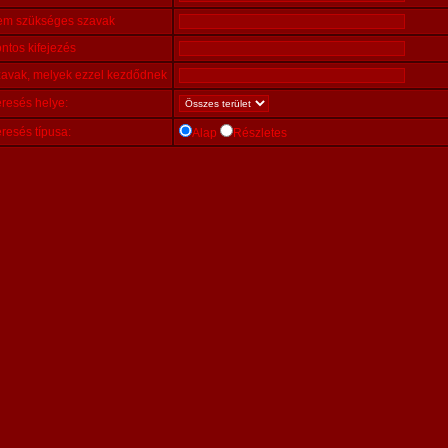
m szükséges szavak
ntos kifejezés
avak, melyek ezzel kezdődnek
resés helye:
resés típusa:
Alap
Részletes