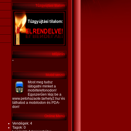
Tűzgyújtási tilalom
Időjárás
"
Mobil verzió
Most meg tudsz
látogatni minket a
mobiltelefonodon!
Egyszerűen lépj be a
www.petohazaote.tarhely2.hu/ és
láthatod a mobilodon és PDA-
don!
Online Menü
Vendégek: 4
Tagok: 0