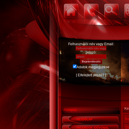
Felhasználói név vagy Email:
Jelszó:
Adatok megjegyzése
[
Elfelejtett jelszó?
]
Ke
Főmenü
Ke
KEZDŐLAP
Sz
FACEBOOK IDŐVONAL