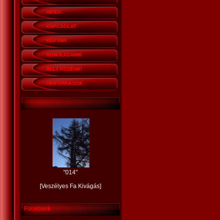
HÍREK
KAPCSOLAT
KÉPTÁR
VONULÁSAINK
ÁLLJ KÖZÉNK!
HÍRFORRÁSOK
"
014
"
[
Veszélyes Fa Kivágás
]
Facebook