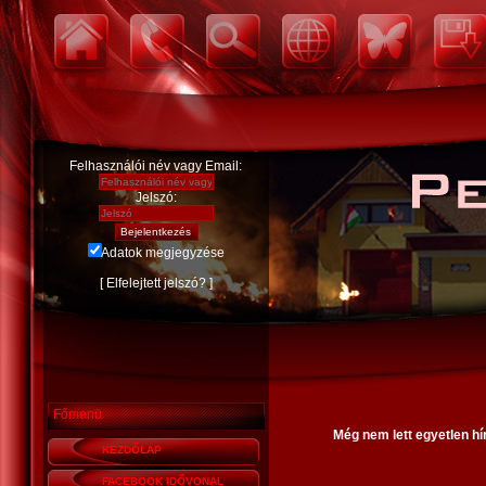
Felhasználói név vagy Email:
Jelszó:
Adatok megjegyzése
[
Elfelejtett jelszó?
]
Főmenü
Még nem lett egyetlen hí
KEZDŐLAP
FACEBOOK IDŐVONAL